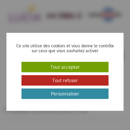
Ce site utilise des cookies et vous donne le contrôle
sur ceux que vous souhaitez activer
Tout accepter
Tout refuser
Personnaliser
L'équipe Sciences de la vie