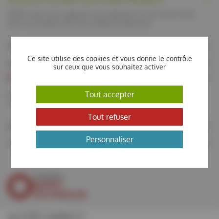
SOLEIL peut vous apporter son expertise et son savoir-faire
dans vos projets dans de nombreux domaines.
SOLEIL pour l'industrie
Ce site utilise des cookies et vous donne le contrôle
Modalités d'accès
sur ceux que vous souhaitez activer
PUBLICS & ENSEIGNANTS
Tout accepter
Découvrez notre offre pédagogique : documentation, visites,
TIPE, formations, événements.
Tout refuser
Ressources pédagogiques
Personnaliser
Visitez SOLEIL
OPÉRATION
ARRÊT
TECHNIQUE
ACCÈS DIRECT