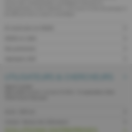
service des communautés scientifiques française et
internationale, et de l'industrie. C'est aussi un lieu de partage et
de diffusion de la culture scientifique.
En savoir plus sur SOLEIL
SOLEIL en vidéo
Nos partenaires
Highlights 2025
UTILISATEURS & CHERCHEURS
Appel à projet
Date limite
(projets standard & BAG) :
15 septembre 2026 -
17h00 heure française
.
Accès : SUN set
Contact : Bureau des Utilisateurs
SOLUTIONS ENTREPRISES