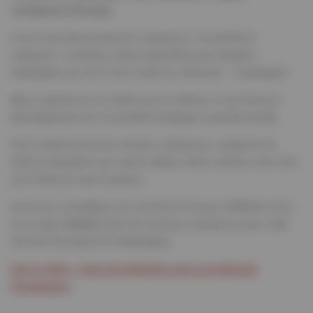
conséquent d’énergie.
C’est là qu’interviennent les catalyseurs ! Ou plutôt LE
catalyseur : le platine, utilisé aujourd'hui pour produire
l'hydrogène qui sert à faire rouler les véhicules… à hydrogène.
Mais le platine est un métal rare et coûteux, ce qui freine le
développement de ce procédé écologique à grande échelle.
D’où l’intérêt de trouver d’autres catalyseurs, composés de
métaux abondants, qui soient stables, moins onéreux, mais tout
aussi efficaces que le platine.
Suivez les scientifiques du consortium français HYKALIN, venus
sur la ligne SAMBA tester de nouveaux catalyseurs pour cette
réaction de production d’hydrogène.
Voir la vidéo : Coup d’accélérateur pour la production
d’hydrogène