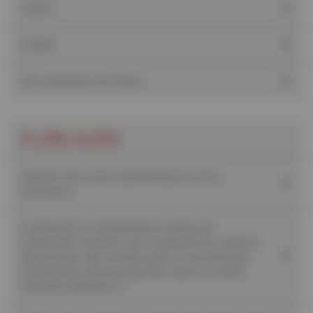
LCMCP
ITODYS
LCH Laboratoire de Chimie
À LIRE AUSSI
Observer des cocons skyrmioniques en trois
dimensions
Comprendre le comportement chimique du
combustible nucléaire usé en analysant les orbitales
électroniques des actinides grâce à une technique
d’analyse par spectroscopie des rayons X à haute
résolution (diffusion X)