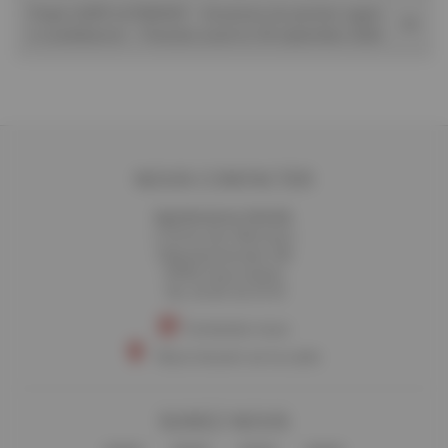
Projet LEAPS ULTRAFAST - Ouverture du premier appel
à candidatures – Postulez avant le 30 septembre 2026
NOUS CONTACTER
Synchrotron SOLEIL
L'Orme des Merisiers
Départementale 128
91190 Saint-Aubin
Tél. 01 69 35 91 91
Contactez-nous
Nous trouver sur la carte
SUIVEZ-NOUS