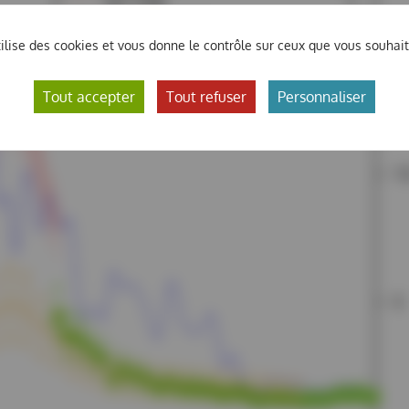
tilise des cookies et vous donne le contrôle sur ceux que vous souhait
Tout accepter
Tout refuser
Personnaliser