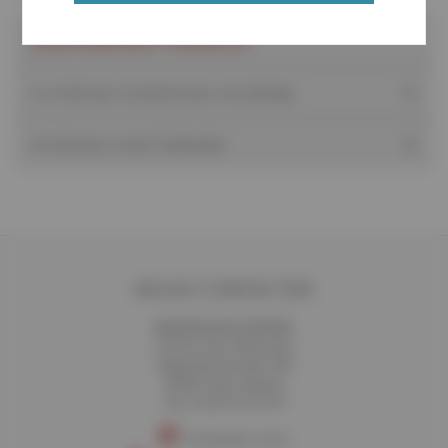
DERNIÈRES VIDÉOS
Le cristal qui se prenait pour une éponge
Un talisman contre Yazdanduk
NOUS CONTACTER
Synchrotron SOLEIL
L'Orme des Merisiers
Départementale 128
91190 Saint-Aubin
Tél. 01 69 35 91 91
Contactez-nous