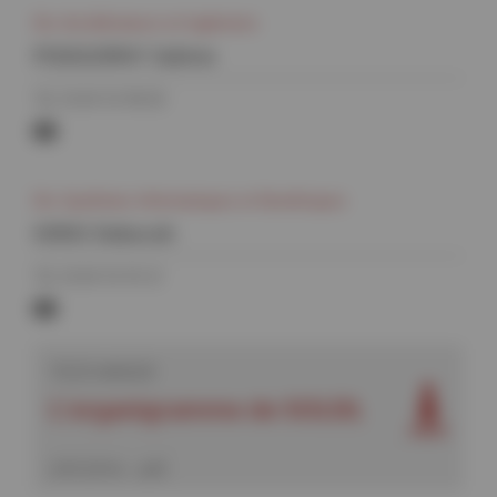
soleil.fr
Div. Accélérateurs et Ingénierie
PODGORNY Sabine
Tél. 01 69 35 98 05
sabine.podgorny@synchrotron-
soleil.fr
Div. Systèmes Informatiques et Numériques
IORIO Deborah
Tél. 01 69 35 93 21
deborah.iorio@synchrotron-
soleil.fr
TÉLÉCHARGER
L'organigramme de SOLEIL
(245.28 Ko - pdf)