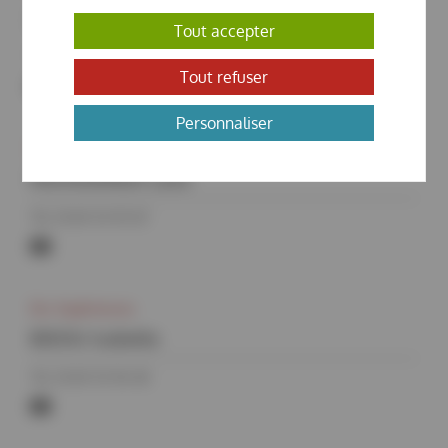
ARLOT Sophie
Tout accepter
Tél. 01 69 35 90 11
Tout refuser
sophie.arlot@synchrotron-
Personnaliser
soleil.fr
Div. Administrative et Financière
MOHAMMEDI Laila
Tél. 01 69 35 95 07
laila.mohammedi@synchrotron-
soleil.fr
Div. Expériences
BIDOU Isabelle
Tél. 01 69 35 96 40
isabelle.bidou@synchrotron-