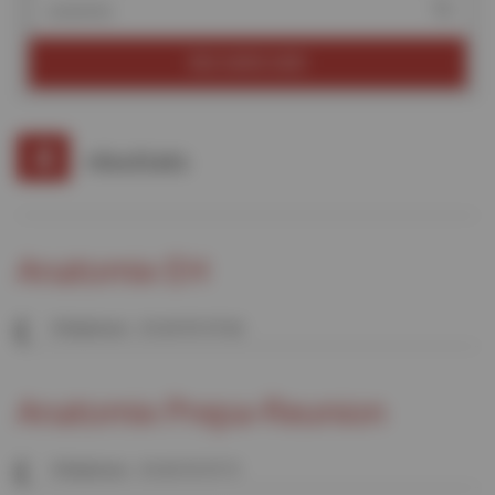
RECHERCHER
4
résultats
Anatomix EH
Téléphone : 01 69 95 97 82
Anatomix Prepa-Reunion
Téléphone : 01 69 35 97 71