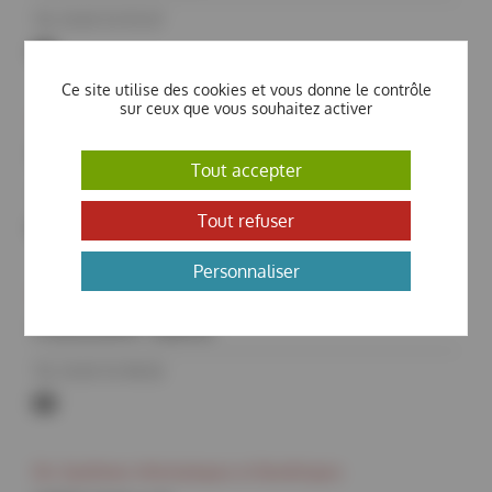
Tél. 01 69 35 95 07
laila.mohammedi@synchrotron-
Ce site utilise des cookies et vous donne le contrôle
soleil.fr
sur ceux que vous souhaitez activer
Div. Expériences
BIDOU Isabelle
Tout accepter
Tél. 01 69 35 96 40
Tout refuser
isabelle.bidou@synchrotron-
Personnaliser
soleil.fr
Div. Accélérateurs et Ingénierie
PODGORNY Sabine
Tél. 01 69 35 98 05
sabine.podgorny@synchrotron-
soleil.fr
Div. Systèmes Informatiques et Numériques