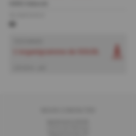
IORIO Deborah
Tél. 01 69 35 93 21
deborah.iorio@synchrotron-
soleil.fr
TÉLÉCHARGER
L'organigramme de SOLEIL
(245.28 Ko - pdf)
NOUS CONTACTER
Synchrotron SOLEIL
L'Orme des Merisiers
Départementale 128