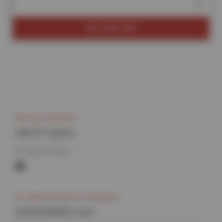
RECHERCHER
Direction Générale
ARLOT Sophie
Tél. 01 69 35 90 11
sophie.arlot@synchrotron-
soleil.fr
Div. Administrative et Financière
MOHAMMEDI Laila