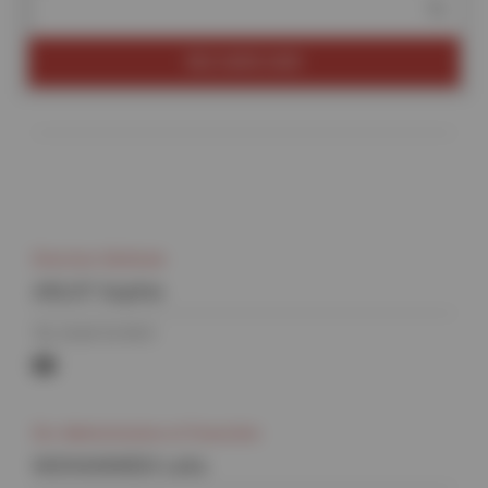
RECHERCHER
Direction Générale
ARLOT Sophie
Tél. 01 69 35 90 11
sophie.arlot@synchrotron-
soleil.fr
Div. Administrative et Financière
MOHAMMEDI Laila