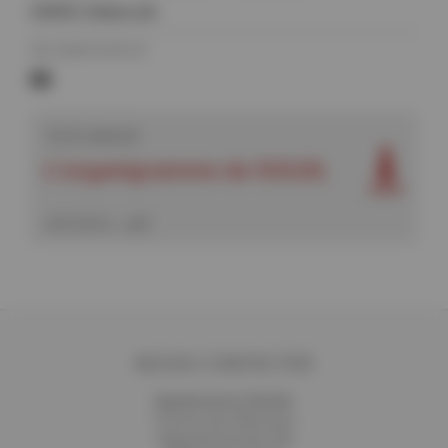
IORIO Deborah
Tél. 01 69 35 93 21
deborah.iorio@synchrotron-
soleil.fr
TÉLÉCHARGER
L'organigramme de SOLEIL
(245.28 Ko - pdf)
NOUS CONTACTER
Synchrotron SOLEIL
L'Orme des Merisiers
Départementale 128