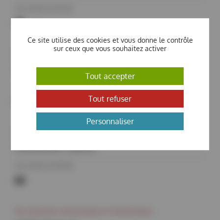
Tél. 01 69 35 95 07
laila.mohammedi@synchrotron-
Ce site utilise des cookies et vous donne le contrôle
soleil.fr
sur ceux que vous souhaitez activer
Div. Expériences
BIDOU Isabelle
Tout accepter
Tél. 01 69 35 96 40
Tout refuser
isabelle.bidou@synchrotron-
Personnaliser
soleil.fr
Div. Accélérateurs et Ingénierie
PODGORNY Sabine
Tél. 01 69 35 98 05
sabine.podgorny@synchrotron-
soleil.fr
Div. Systèmes Informatiques et Numériques